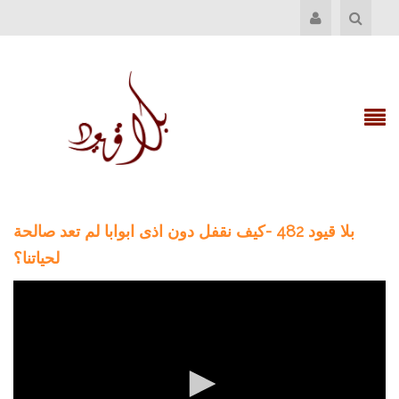
بلا قيود 482 -كيف نقفل دون اذى ابوابا لم تعد صالحة
لحياتنا؟