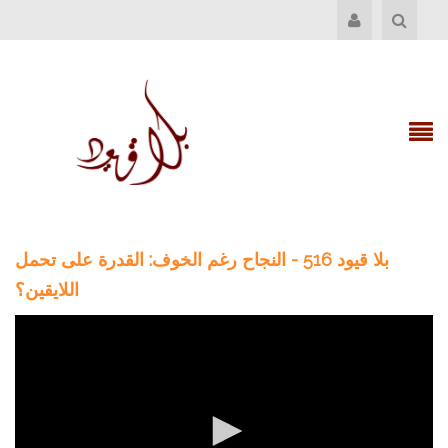
بلا قيود 516 - النجاح رغم الخوف: القدرة على تحمل
اللايقين؟