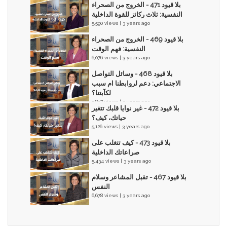
بلا قيود 471 - الخروج من الصحراء
النفسية: ثلاث ركائز للقوة الداخلية
5,590 views | 3 years ago
بلا قيود 469 - الخروج من الصحراء
النفسية: فهم الوقت
6,076 views | 3 years ago
بلا قيود 468 - وسائل التواصل
الاجتماعي: دعم لروابطنا ام سبب
لكآبتنا؟
5,837 views | 3 years ago
بلا قيود 472 - غير نوايا قلبك تتغير
حياتك، كيف؟
5,126 views | 3 years ago
بلا قيود 473 - كيف تتغلب على
صراعاتك الداخلية
5,434 views | 3 years ago
بلا قيود 467 - تقبل المشاعر وسلام
النفس
6,678 views | 3 years ago