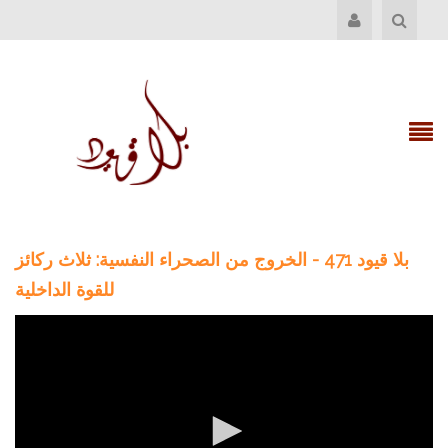
بلا قيود 471 - الخروج من الصحراء النفسية: ثلاث ركائز
للقوة الداخلية